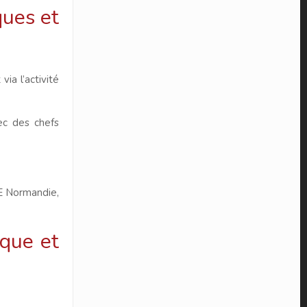
ques et
ia l’activité
ec des chefs
ME Normandie,
ique et