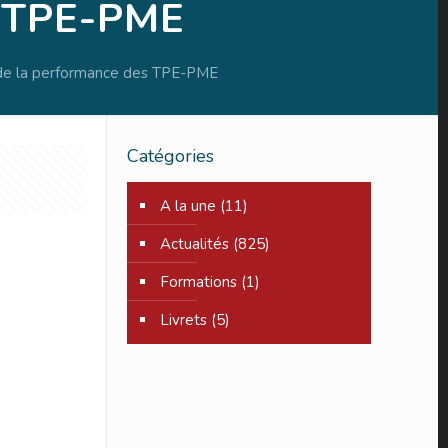
s TPE-PME
lé de la performance des TPE-PME
Catégories
A la une
(11)
Actualités
(825)
Formations
(1)
Livrets
(5)