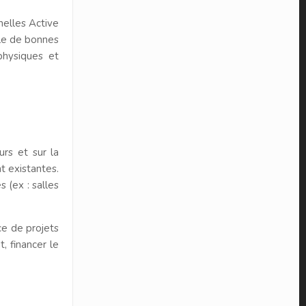
nelles Active
ble de bonnes
 physiques et
urs et sur la
t existantes.
 (ex : salles
ce de projets
, financer le