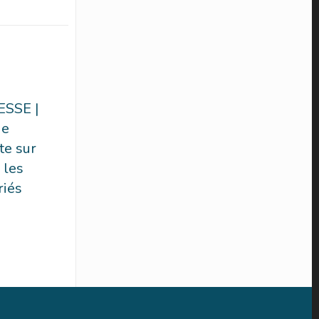
SSE |
de
te sur
 les
riés