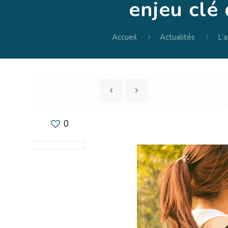
enjeu clé
Accueil
Actualités
L’
0