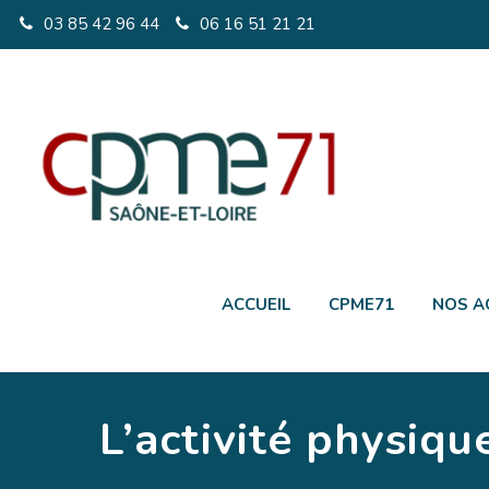
03 85 42 96 44
06 16 51 21 21
ACCUEIL
CPME71
NOS A
L’activité physiqu