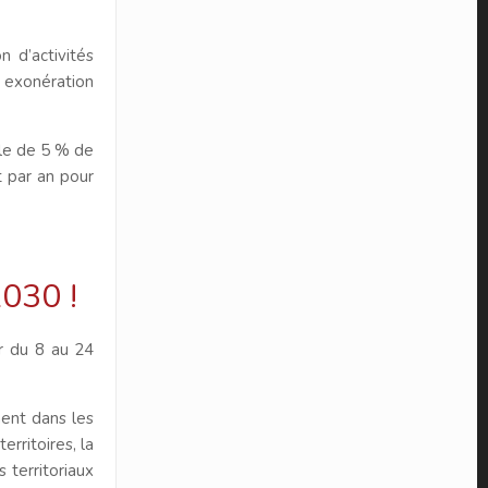
n d’activités
e exonération
lle de 5 % de
t par an pour
2030 !
er du 8 au 24
ment dans les
rritoires, la
 territoriaux