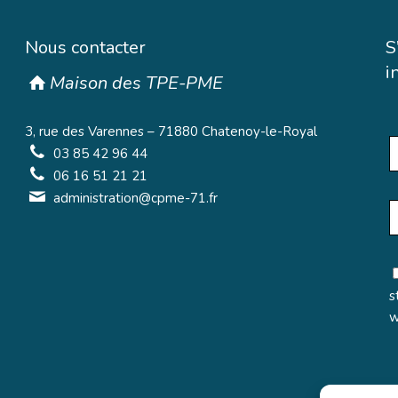
Nous contacter
S
i
Maison des TPE-PME
3, rue des Varennes – 71880 Chatenoy-le-Royal
03 85 42 96 44
06 16 51 21 21
administration@cpme-71.fr
s
w