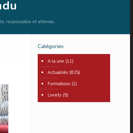
ndu
e, responsable et attendu
Catégories
A la une
(11)
Actualités
(825)
Formations
(1)
Livrets
(5)