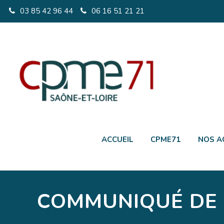
03 85 42 96 44
06 16 51 21 21
ACCUEIL
CPME71
NOS A
COMMUNIQUÉ DE PR