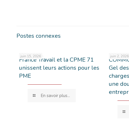
Postes connexes
juin 15, 2026
juin 2, 2026
France Travail et la CPME 71
COMMU
unissent leurs actions pour les
Gel des
PME
charges
une dou
entrepr
En savoir plus...