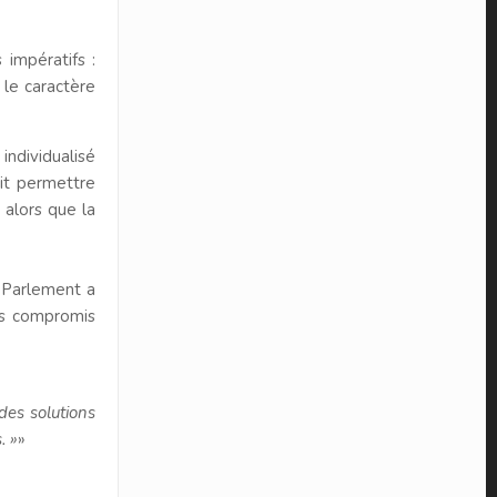
s impératifs :
 le caractère
individualisé
it permettre
 alors que la
 Parlement a
des compromis
des solutions
. »
»