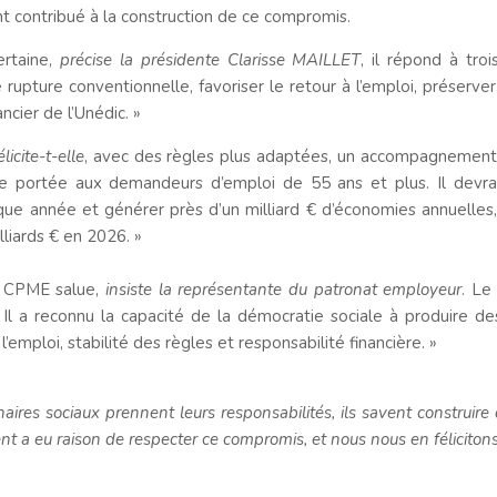
nt contribué à la construction de ce compromis.
ertaine,
précise la présidente Clarisse MAILLET
, il répond à troi
upture conventionnelle, favoriser le retour à l’emploi, préserver
ncier de l’Unédic. »
élicite-t-elle
, avec des règles plus adaptées, un accompagnement 
que portée aux demandeurs d’emploi de 55 ans et plus. Il devra
ue année et générer près d’un milliard € d’économies annuelles,
lliards € en 2026. »
la CPME salue,
insiste la représentante du patronat employeur
. Le
x. Il a reconnu la capacité de la démocratie sociale à produire 
l’emploi, stabilité des règles et responsabilité financière. »
ires sociaux prennent leurs responsabilités, ils savent construire 
t a eu raison de respecter ce compromis, et nous nous en félicitons