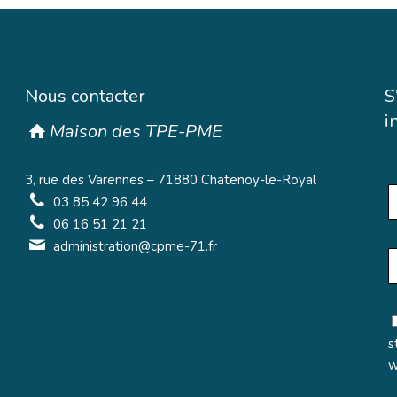
Nous contacter
S
i
Maison des TPE-PME
3, rue des Varennes – 71880 Chatenoy-le-Royal
03 85 42 96 44
06 16 51 21 21
administration@cpme-71.fr
s
w