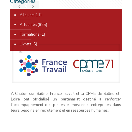
Catégories
A la une
(11)
0
Actualités
(825)
Formations
(1)
Livrets
(5)
À Chalon-sur-Saône, France Travail et la CPME de Saône-et-
Loire ont officialisé un partenariat destiné à renforcer
l’accompagnement des petites et moyennes entreprises dans
leurs besoins en recrutement et en ressources humaines.