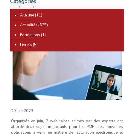
Catégories
A la une
(11)
0
Actualités
(825)
Formations
(1)
Livrets
(5)
29 juin 2023
Organisés en juin, 2 webinaires animés par des experts ont
abordé deux sujets impactants pour les PME : les nouvelles
obligations à venir en matière de facturation électronique et