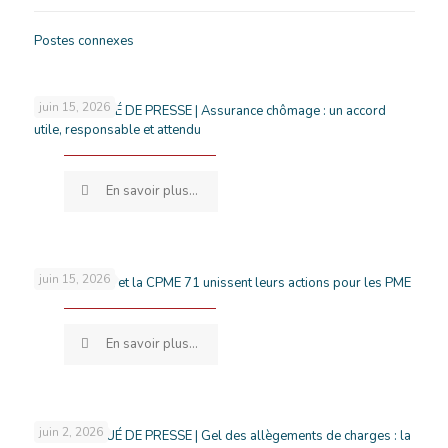
Postes connexes
juin 15, 2026
COMMUNIQUÉ DE PRESSE | Assurance chômage : un accord
utile, responsable et attendu
En savoir plus...
juin 15, 2026
France Travail et la CPME 71 unissent leurs actions pour les PME
En savoir plus...
juin 2, 2026
COMMUNIQUÉ DE PRESSE | Gel des allègements de charges : la