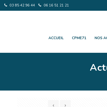
03 85 42 96 44
06 16 51 21 21
ACCUEIL
CPME71
NOS A
Act