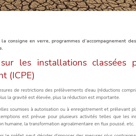
de la consigne en verre, programmes d’accompagnement des
e.
sur les installations classées 
ent (ICPE)
 mesures de restrictions des prélèvements d’eau (réductions comp
lus la gravité est élevée, plus la réduction est importante.
lles soumises à autorisation ou à enregistrement et prélevant p
emptions est prévue pour plusieurs activités telles que les ins
on humaine, la transformation agroalimentaire en flux poussé, etc.
is le préfet peut décider d’imposer des mesures plus contraignan