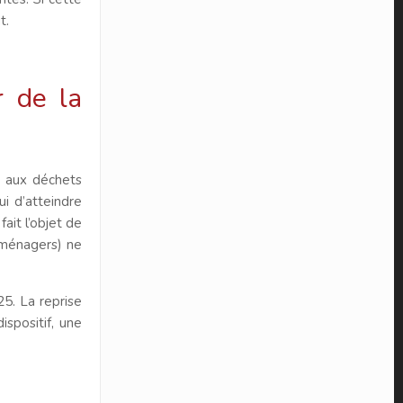
ut.
r de la
e aux déchets
i d’atteindre
it l’objet de
 ménagers) ne
25. La reprise
spositif, une