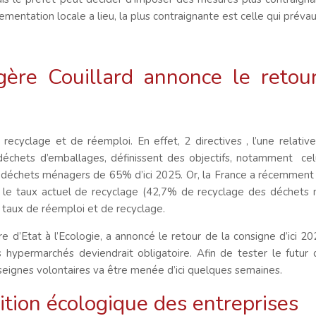
ementation locale a lieu, la plus contraignante est celle qui préva
gère Couillard annonce le retou
ecyclage et de réemploi. En effet, 2 directives , l’une relativ
déchets d’emballages, définissent des objectifs, notamment celu
échets ménagers de 65% d’ici 2025. Or, la France a récemment fa
r le taux actuel de recyclage (42,7% de recyclage des déchets
 taux de réemploi et de recyclage.
re d’Etat à l’Ecologie, a annoncé le retour de la consigne d’ici 20
ypermarchés deviendrait obligatoire. Afin de tester le futur di
eignes volontaires va être menée d’ici quelques semaines.
tion écologique des entreprises