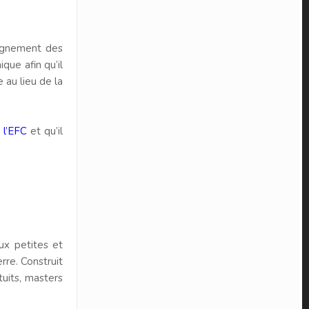
pagnement des
que afin qu’il
 au lieu de la
 l’EFC
et qu’il
ux petites et
rre. Construit
uits, masters