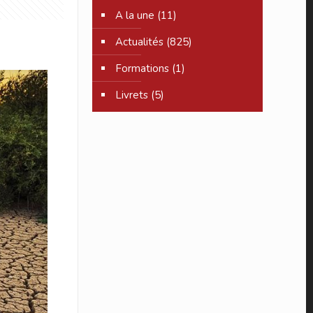
A la une
(11)
Actualités
(825)
Formations
(1)
Livrets
(5)