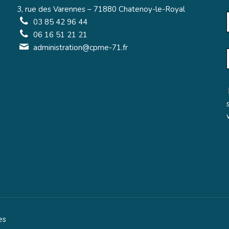
3, rue des Varennes – 71880 Chatenoy-le-Royal
03 85 42 96 44
06 16 51 21 21
administration@cpme-71.fr
es