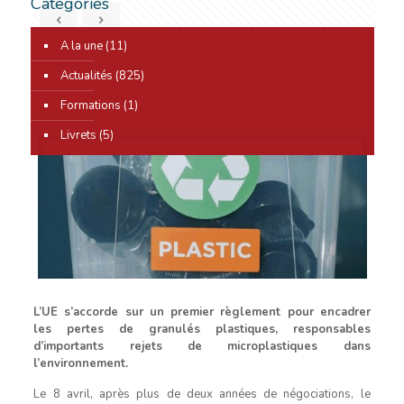
Catégories
A la une
(11)
0
Actualités
(825)
Formations
(1)
Livrets
(5)
L’UE s’accorde sur un premier règlement pour encadrer
les pertes de granulés plastiques, responsables
d’importants rejets de microplastiques dans
l’environnement.
Le 8 avril, après plus de deux années de négociations, le