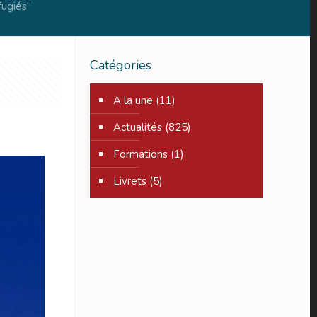
fugiés”
Catégories
A la une
(11)
Actualités
(825)
Formations
(1)
Livrets
(5)