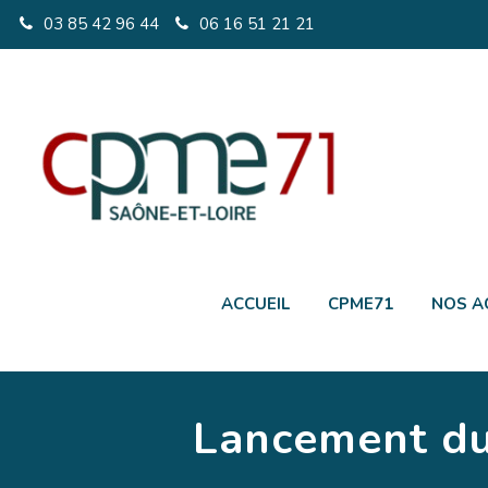
03 85 42 96 44
06 16 51 21 21
ACCUEIL
CPME71
NOS A
Lancement du 