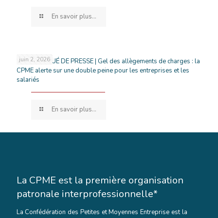
En savoir plus...
juin 2, 2026
COMMUNIQUÉ DE PRESSE | Gel des allègements de charges : la
CPME alerte sur une double peine pour les entreprises et les
salariés
En savoir plus...
La CPME est la première organisation
patronale interprofessionnelle*
La Confédération des Petites et Moyennes Entreprise est la