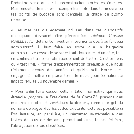
l’industrie verte ou sur la reconstruction après les émeutes.
Mais ensuite, de manière incompréhensible dans la mesure où
les points de blocage sont identifiés, la chape de plomb
retombe.
« Les mesures d’allègement incluses dans ces dispositifs
d’exception devraient être pérennisées,
réclame Clarisse
MAILLET
. Au-delà, si l’on veut enfin tourner le dos à au fardeau
administratif, il faut faire en sorte que la baignoire
administrative cesse de se vider tout doucement d’un côté, tout
en continuant à se remplir rapidement de l’autre. C’est le sens
du « test PME », forme d’expérimentation préalable, que nous
réclamons depuis des années et qu’Elisabeth Borne s’est
engagée à mettre en place lors de notre journée nationale
Impact PME, le 30 novembre dernier. »
« Pour enfin faire cesser cette inflation normative qui nous
étrangle,
propose la Présidente de la Cpme71
, prenons des
mesures simples et vérifiables facilement, comme le gel du
nombre de pages des 62 codes existants. Cela est possible si
l’on instaure, en parallèle, un réexamen systématique des
textes de plus de dix ans, permettant ainsi, le cas échéant,
l’abrogation de lois obsolètes.