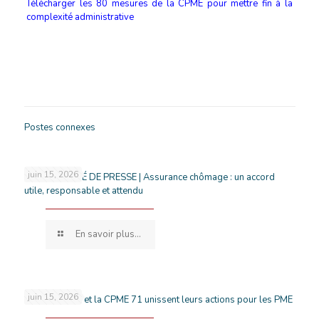
Télécharger les 80 mesures de la CPME pour mettre fin à la
complexité administrative
Postes connexes
juin 15, 2026
COMMUNIQUÉ DE PRESSE | Assurance chômage : un accord
utile, responsable et attendu
En savoir plus...
juin 15, 2026
France Travail et la CPME 71 unissent leurs actions pour les PME