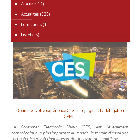
A la une
(11)
0
Actualités
(825)
Formations
(1)
Livrets
(5)
Optimiser votre expérience CES en rejoignant la délégation
CPME !
Le Consumer Electronic Show (CES) est l’événement
technologique le plus important au monde, le terrain d’essai des
technologies révolutionnaires
et des innovateurs mondiaux.