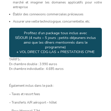
marché et imaginer les domaines applicatifs pour votre
entreprise
Établir des connexions commerciales précieuses
Assurer une veille technologique, concurrentielle, etc.
Profitez d’un package tous inclus avec
SÉJOUR (4 nuits – 5 jours ; petits-déjeuners inclus
ainsi que les dîners mentionnés dans le
programme)
+ VOL DIRECT CDG-LAS + PRESTATIONS CPME
TARIFS :
En chambre double : 3.990 euros
En chambre individuelle : 4.685 euros
Également inclus dans le pack :
– Taxes et resort fees
– Transferts A/R aéroport – hôtel
– Pass Monorail 72H