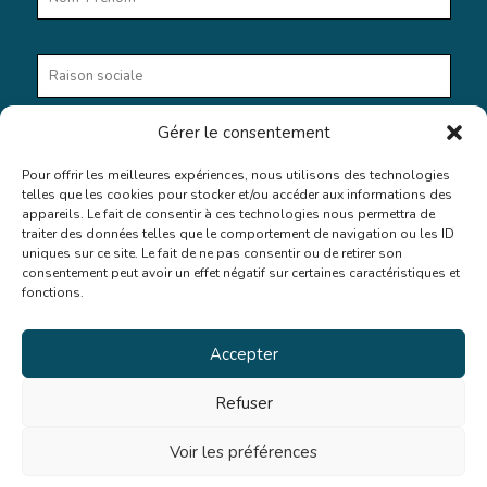
Gérer le consentement
Pour offrir les meilleures expériences, nous utilisons des technologies
telles que les cookies pour stocker et/ou accéder aux informations des
appareils. Le fait de consentir à ces technologies nous permettra de
En cochant cette case, vous donnez votre accord au stockage
traiter des données telles que le comportement de navigation ou les ID
et au traitement de vos données par ce site web.
uniques sur ce site. Le fait de ne pas consentir ou de retirer son
consentement peut avoir un effet négatif sur certaines caractéristiques et
fonctions.
Accepter
Refuser
Voir les préférences
© 2025 CPME71. Tous droits réservés.
Mentions légales