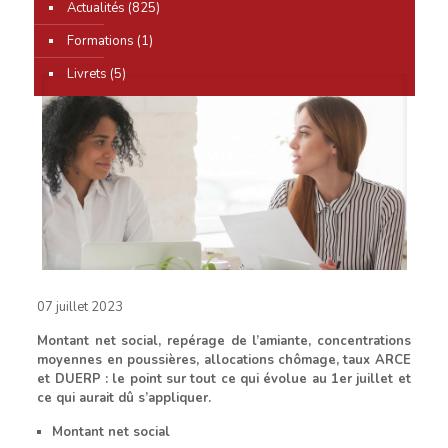
0
Actualités
(825)
Formations
(1)
Livrets
(5)
07 juillet 2023
Montant net social, repérage de l’amiante, concentrations
moyennes en poussières, allocations chômage, taux ARCE
et DUERP : le point sur tout ce qui évolue au 1er juillet et
ce qui aurait dû s’appliquer.
Montant net social